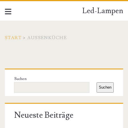
Led-Lampen
START
>
AUSSENKÜCHE
Schlagwort:
<span>Außenküche</s
Primäre
Seitenleiste
Suchen
Suchen
Neueste Beiträge