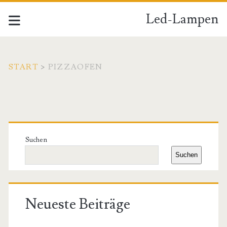
Led-Lampen
START
>
PIZZAOFEN
Schlagwort:
<span>Pizzaofen</span
Primäre
Seitenleiste
Suchen
Suchen
Neueste Beiträge