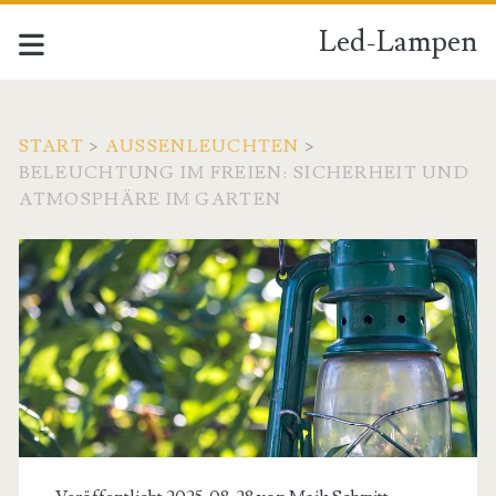
Led-Lampen
START
>
AUSSENLEUCHTEN
>
BELEUCHTUNG IM FREIEN: SICHERHEIT UND
ATMOSPHÄRE IM GARTEN