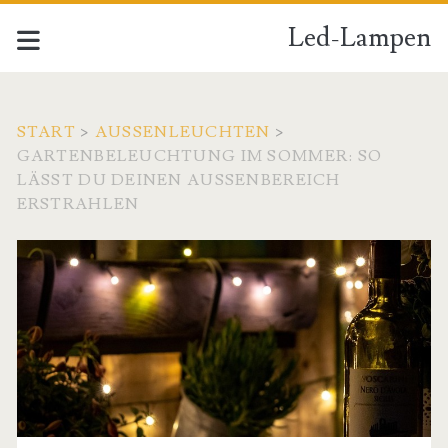
Led-Lampen
START
>
AUSSENLEUCHTEN
>
GARTENBELEUCHTUNG IM SOMMER: SO
LÄSST DU DEINEN AUSSENBEREICH E
RSTRAHLEN