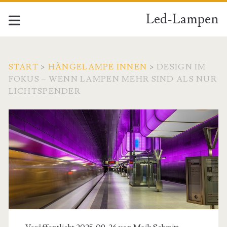
Led-Lampen
START
>
HÄNGELAMPE INNEN
>
DESIGN IM
FOKUS – WENN LAMPEN MEHR SIND ALS NUR
LICHTSPENDER