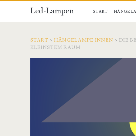
Led-Lampen
START
HÄNGELA
START
>
HÄNGELAMPE INNEN
>
DIE 
KLEINSTEM RAUM