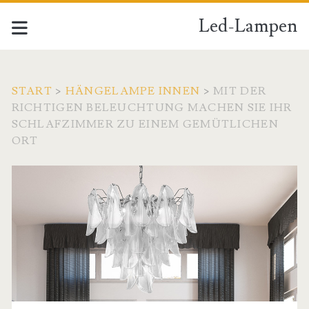
Led-Lampen
START
>
HÄNGELAMPE INNEN
>
MIT DER
RICHTIGEN BELEUCHTUNG MACHEN SIE IHR
SCHLAFZIMMER ZU EINEM GEMÜTLICHEN
ORT