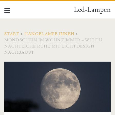
Led-Lampen
START
>
HÄNGELAMPE INNEN
>
MONDSCHEIN IM WOHNZIMMER – WIE DU
NÄCHTLICHE RUHE MIT LICHTDESIGN
NACHBAUST