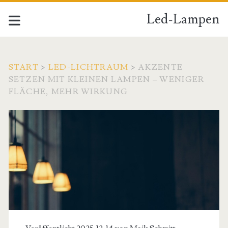
Led-Lampen
START
>
LED-LICHTRAUM
>
AKZENTE
SETZEN MIT KLEINEN LAMPEN – WENIGER
FLÄCHE, MEHR WIRKUNG