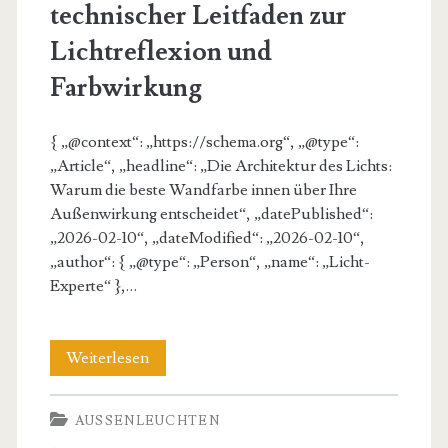
technischer Leitfaden zur
Lichtreflexion und
Farbwirkung
{ „@context“: „https://schema.org“, „@type“:
„Article“, „headline“: „Die Architektur des Lichts:
Warum die beste Wandfarbe innen über Ihre
Außenwirkung entscheidet“, „datePublished“:
„2026-02-10“, „dateModified“: „2026-02-10“,
„author“: { „@type“: „Person“, „name“: „Licht-
Experte“ },…
Beste
Weiterlesen
Wandfarben
AUSSENLEUCHTEN
innen: