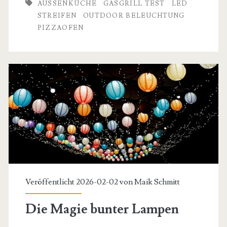
AUSSENKÜCHE
GASGRILL TEST
LED
die
STREIFEN
OUTDOOR BELEUCHTUNG
Außenküche:
PIZZAOFEN
So
gelingt
das
perfekte
Outdoor-
Dinner
Veröffentlicht 2026-02-02 von
Maik Schmitt
Die Magie bunter Lampen