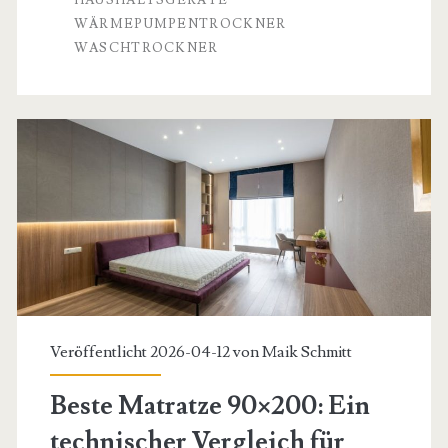
Technische
WÄRMEPUMPENTROCKNER
WASCHTROCKNER
Analyse
von
Kombigeräten
und
deren
Platzierung
im
modernen
Wohnraum
Veröffentlicht 2026-04-12 von
Maik Schmitt
Beste Matratze 90×200: Ein
technischer Vergleich für