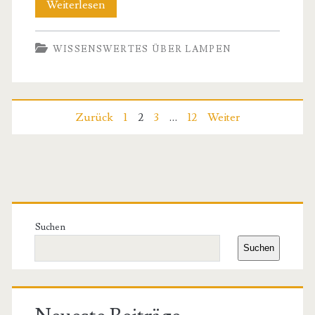
Wenn
Weiterlesen
Licht
WISSENSWERTES ÜBER LAMPEN
Geschichte
erzählt:
Klassische
Seitennummerierung
Zurück
1
2
3
…
12
Weiter
Leuchten
der
ziehen
wieder
Beiträge
Primäre
in
Seitenleiste
Suchen
modernen
Suchen
Wohnungen
ein