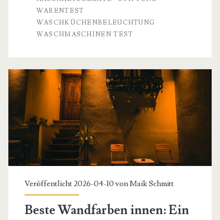
Warentest:
WARENTEST
WASCHKÜCHENBELEUCHTUNG
Eine
WASCHMASCHINEN TEST
Analyse
von
Effizienz,
Langlebigkeit
und
der
optimalen
Installationsumgebung
Veröffentlicht 2026-04-10 von
Maik Schmitt
Beste Wandfarben innen: Ein