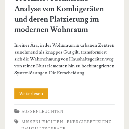
Analyse von Kombigeräten
und deren Platzierung im
modernen Wohnraum
In einer Ära, in der Wohnraum in urbanen Zentren
zunehmend als knappes Gut gilt, transformiert
sich die Wahrnehmung von Haushaltsgeräten weg
von reinen Nutzelementen hin zu hochintegrierten
Systemlösungen. Die Entscheidung…
Beste
Weiterlesen
Waschmaschine
AUSSENLEUCHTEN
mit
AUSSENLEUCHTEN
ENERGIEEFFIZIENZ
Trockner:
HAUSHALTSGERÄTE