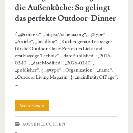
die Außenküche: So gelingt
das perfekte Outdoor-Dinner
{ „@context“: „https://schema.org“, „@type“:
„Article“, „headline“: „Küchengeräte Testsieger
für die Outdoor-Oase: Perfektes Licht und
erstklassige Technik“, „datePublished“: „2026-
02-10“, „dateModified“: „2026-02-10“,
„publisher“: { „@type“: „Organization“, „name“:
„Outdoor Living Magazin“ }, „mainEntityOfPage“:
…
Küchengeräte
Weiterlesen
Testsieger
AUSSENLEUCHTEN
für