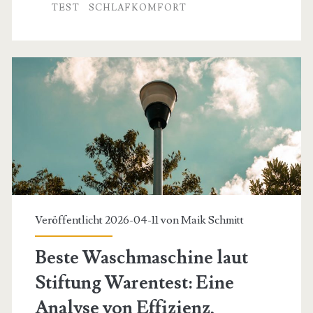
technischer
TEST
SCHLAFKOMFORT
Vergleich
für
erholsamen
Schlaf
im
Gäste-
oder
Gartenhaus
Veröffentlicht 2026-04-11 von
Maik Schmitt
Beste Waschmaschine laut
Stiftung Warentest: Eine
Analyse von Effizienz,