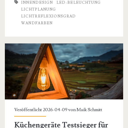
INNENDESIGN
LED-BELEUCHTUNG
Ein
LICHTPLANUNG
technischer
LICHTREFLEXIONSGRAD
WANDFARBEN
Leitfaden
zur
Lichtreflexion
und
Farbwirkung
Veröffentlicht 2026-04-09 von
Maik Schmitt
Küchengeräte Testsieger für