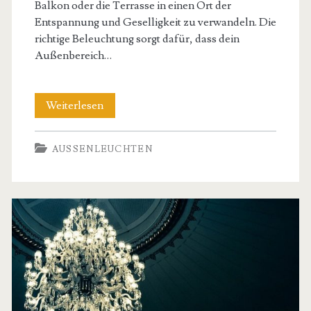
Balkon oder die Terrasse in einen Ort der
Entspannung und Geselligkeit zu verwandeln. Die
richtige Beleuchtung sorgt dafür, dass dein
Außenbereich…
Gartenbeleuchtung
Weiterlesen
im
AUSSENLEUCHTEN
Sommer:
So
lässt
du
deinen
Außenbereich
erstrahlen