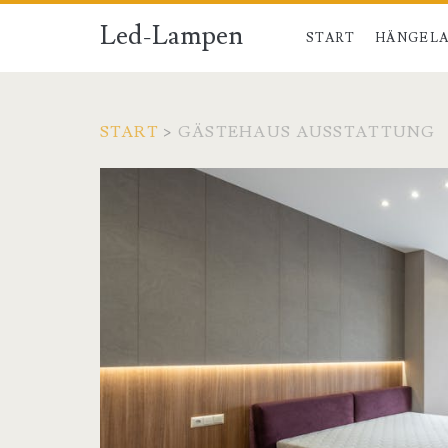
Led-Lampen
START
HÄNGELA
START
>
GÄSTEHAUS AUSSTATTUNG
Schlagwort:
<span>Gästehaus
Ausstattung</span