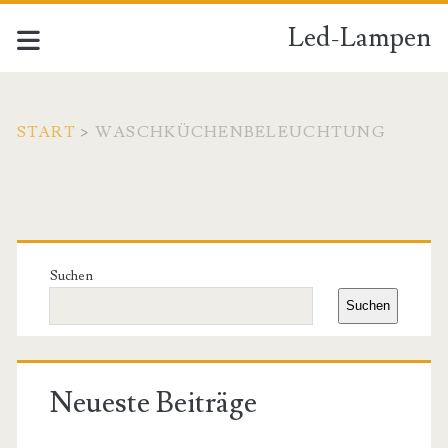
Led-Lampen
START
>
WASCHKÜCHENBELEUCHTUNG
Schlagwort:
<span>Waschküchenbel
Primäre
Seitenleiste
Suchen
Suchen
Neueste Beiträge