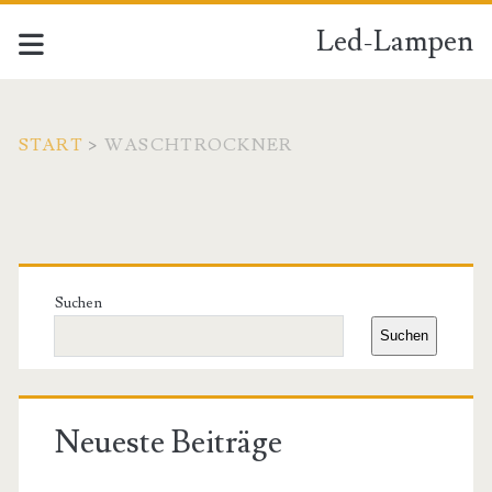
Led-Lampen
START
>
WASCHTROCKNER
Schlagwort:
<span>Waschtrockner<
Primäre
Seitenleiste
Suchen
Suchen
Neueste Beiträge