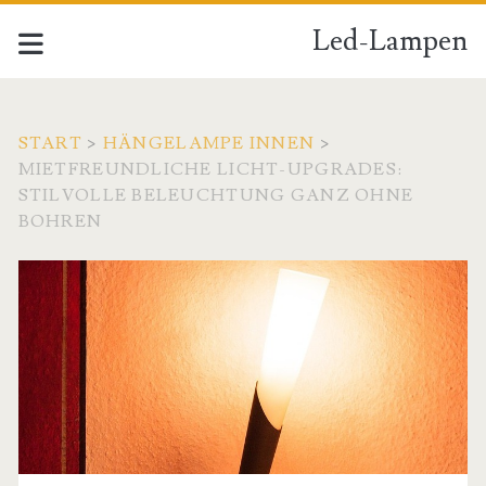
Led-Lampen
START
>
HÄNGELAMPE INNEN
>
MIETFREUNDLICHE LICHT-UPGRADES:
STILVOLLE BELEUCHTUNG GANZ OHNE
BOHREN