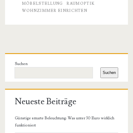
MÖBELSTELLUNG
RAUMOPTIK
Fehler,
WOHNZIMMER EINRICHTEN
die
Ihr
Wohnzimmer
Primäre
kleiner
Seitenleiste
wirken
Suchen
Suchen
lassen
Neueste Beiträge
Günstige smarte Beleuchtung: Was unter 30 Euro wirklich
funktioniert