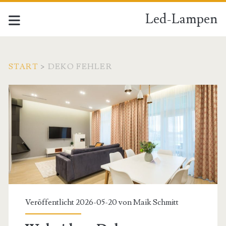
Led-Lampen
START
>
DEKO FEHLER
Schlagwort:
<span>Deko
Fehler</span>
Veröffentlicht 2026-05-20 von
Maik Schmitt