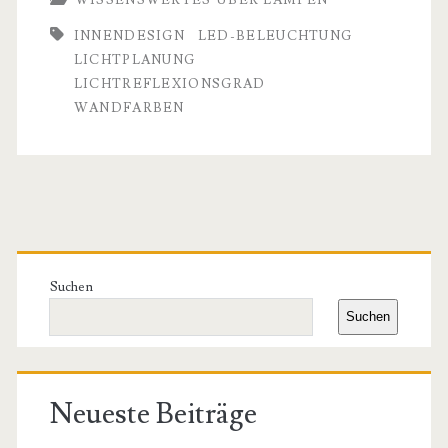
Innenwänden:
INNENDESIGN
LED-BELEUCHTUNG
Wie
LICHTPLANUNG
Wandfarben
LICHTREFLEXIONSGRAD
WANDFARBEN
LED-
Beleuchtung
verändern
Primäre
Seitenleiste
Suchen
Suchen
Neueste Beiträge