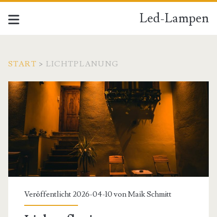
Led-Lampen
START
>
LICHTPLANUNG
Schlagwort:
<span>Lichtplanung</s
Veröffentlicht 2026-04-10 von
Maik Schmitt