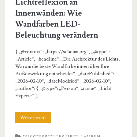
Lichtreflexion an
Innenwänden: Wie
Wandfarben LED-
Beleuchtung verändern
{ „@context“: „https://schema.org“, „@type“:
„Article“, „headline“: „Die Architektur des Lichts:
Warum die beste Wandfarbe innen über Ihre
Außenwirkung entscheidet“, „datePublished“:
„2026-02-10“, „dateModified“: „2026-02-10“,
„author“: { „@type“: „Person“, „name“: „Licht-
Experte“ },…
Lichtreflexion
Weiterlesen
an
WISSENSWERTES ÜBER LAMPEN