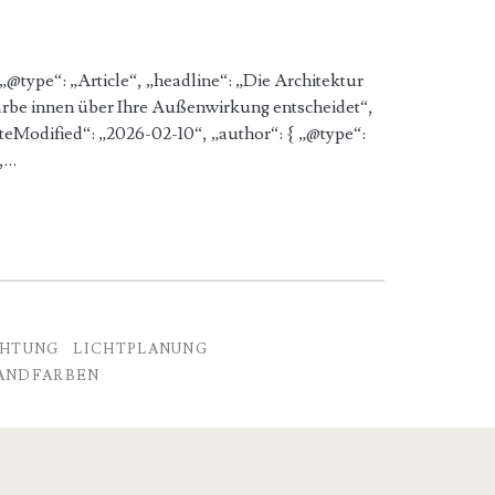
„@type“: „Article“, „headline“: „Die Architektur
arbe innen über Ihre Außenwirkung entscheidet“,
teModified“: „2026-02-10“, „author“: { „@type“:
},…
CHTUNG
LICHTPLANUNG
ANDFARBEN