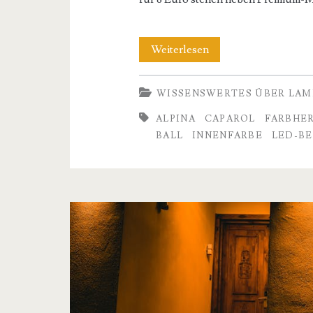
Beste
Weiterlesen
Wandfarben
WISSENSWERTES ÜBER LAM
Hersteller:
ALPINA
CAPAROL
FARBHE
Wandfarben
BALL
INNENFARBE
LED-B
Hersteller:
6
Marken,
die
ihre
Versprechen
halten