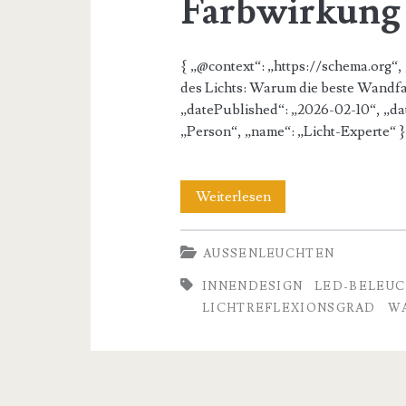
Farbwirkung
{ „@context“: „https://schema.org“, 
des Lichts: Warum die beste Wandf
„datePublished“: „2026-02-10“, „da
„Person“, „name“: „Licht-Experte“ 
Beste
Weiterlesen
Wandfarben
AUSSENLEUCHTEN
innen:
INNENDESIGN
LED-BELEU
Ein
LICHTREFLEXIONSGRAD
W
technischer
Leitfaden
zur