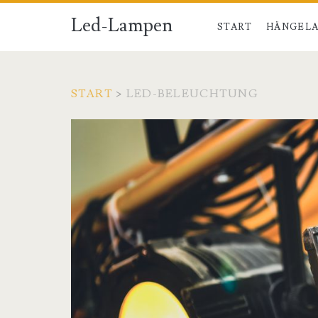
Led-Lampen
START
HÄNGELA
START
>
LED-BELEUCHTUNG
Schlagwort:
<span>LED-
Beleuchtung</span