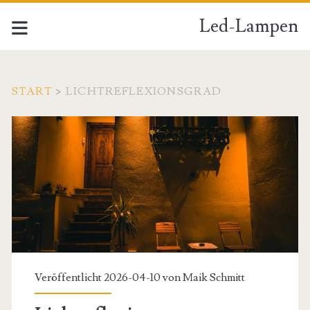
Led-Lampen
START
>
LICHTREFLEXIONSGRAD
Schlagwort:
<span>Lichtreflexionsg
Veröffentlicht 2026-04-10 von
Maik Schmitt