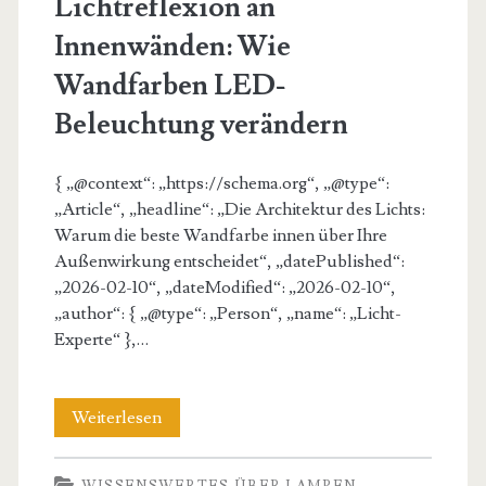
Lichtreflexion an
Innenwänden: Wie
Wandfarben LED-
Beleuchtung verändern
{ „@context“: „https://schema.org“, „@type“:
„Article“, „headline“: „Die Architektur des Lichts:
Warum die beste Wandfarbe innen über Ihre
Außenwirkung entscheidet“, „datePublished“:
„2026-02-10“, „dateModified“: „2026-02-10“,
„author“: { „@type“: „Person“, „name“: „Licht-
Experte“ },…
Lichtreflexion
Weiterlesen
an
WISSENSWERTES ÜBER LAMPEN