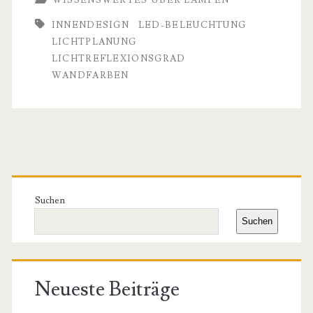
Innenwänden:
INNENDESIGN
LED-BELEUCHTUNG
Wie
LICHTPLANUNG
Wandfarben
LICHTREFLEXIONSGRAD
WANDFARBEN
LED-
Beleuchtung
verändern
Primäre
Seitenleiste
Suchen
Suchen
Neueste Beiträge